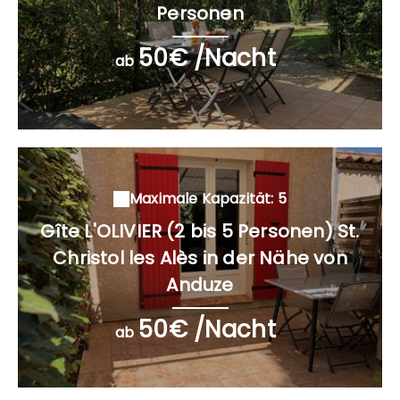
Personen
50€ /Nacht
ab
Maximale Kapazität: 5
Gîte L'OLIVIER (2 bis 5 Personen) St.
Christol les Alès in der Nähe von
Anduze
50€ /Nacht
ab