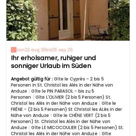
Von
22 aug 26
bis
05 sep 26
Ihr erholsamer, ruhiger und
sonniger Urlaub im Süden
Angebot gültig für :
Gîte le Cyprès – 2 bis 5
Personen in St. Christol les Alès in der Nähe von
Anduze
|
Gîte le PIN PARASOL - bis zu 5
Personen
|
Gîte L'OLIVIER (2 bis 5 Personen) St.
Christol les Alès in der Nähe von Anduze
|
Gîte le
FRÊNE - (2 bis 5 Personen) St Christol les ALès in der
Nähe von Anduze
|
Gîte le CHÊNE VERT (2 bis 5
Personen) St. Christol les Alès in der Nähe von
Anduze
|
Gîte LE MICOCOULIER (2 bis 5 Personen) St.
Christol les Alès in der Nähe von Anduze
|
Gîte