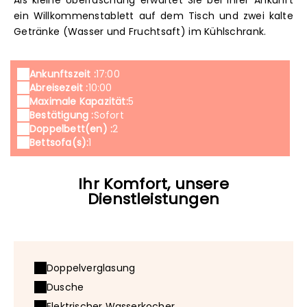
Als kleine Überraschung erwartet Sie bei Ihrer Ankunft
ein Willkommenstablett auf dem Tisch und zwei kalte
Getränke (Wasser und Fruchtsaft) im Kühlschrank.
Ankunftszeit :
17:00
Abreisezeit :
10:00
Maximale Kapazität:
5
Bestätigung :
Sofort
Doppelbett(en) :
2
Bettsofa(s):
1
Ihr Komfort, unsere
Dienstleistungen
Doppelverglasung
Dusche
Elektrischer Wasserkocher