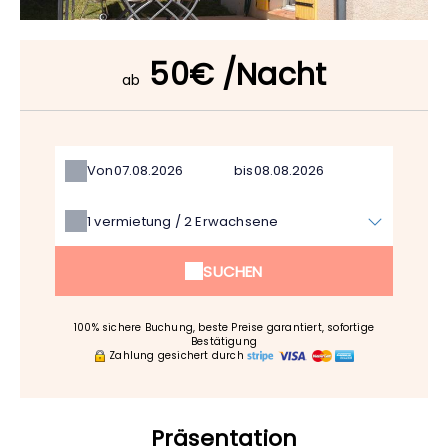
50€ /Nacht
ab
Von
bis
1
vermietung /
2
Erwachsene
SUCHEN
100% sichere Buchung, beste Preise garantiert, sofortige
Bestätigung
Zahlung gesichert durch
Präsentation