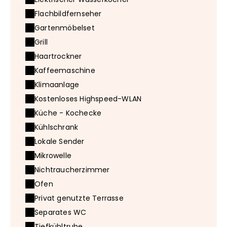
Flachbildfernseher
Gartenmöbelset
Grill
Haartrockner
Kaffeemaschine
Klimaanlage
Kostenloses Highspeed-WLAN
Küche - Kochecke
Kühlschrank
Lokale Sender
Mikrowelle
Nichtraucherzimmer
Ofen
Privat genutzte Terrasse
Separates WC
Tiefkühltruhe