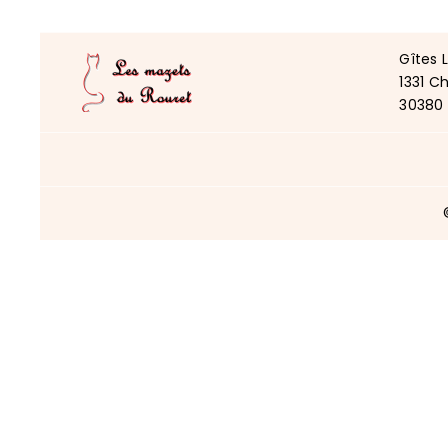
Gîtes 
1331 C
30380 