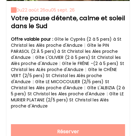
Du
22 août 26
au
05 sept. 26
Votre pause détente, calme et soleil
dans le Sud
Offre valable pour :
Gîte le Cyprès (2 à 5 pers) à St
Christol les Alès proche d'Anduze
|
Gîte le PIN
PARASOL (2 À 5 pers) à St Christol les Ales proche
d'Anduze
|
Gîte L'OLIVIER (2 à 5 pers) St Christol les
Alès proche d'Anduze
|
Gîte le FRÊNE -(2 à 5 pers) St
Christol les ALès proche d'Anduze
|
Gîte le CHÊNE
VERT (2/5 pers) St Christol les Alès proche
d'Anduze
|
Gîte LE MICOCOULIER (2/5 pers) St
Christol les Alès proche d'Anduze
|
Gîte L'ALBIZIA (2 à
5 pers) St Christol les Ales proche d'Anduze
|
Gîte LE
MURIER PLATANE (2/5 pers) St Christol les Alès
proche d'Anduze
Réserver