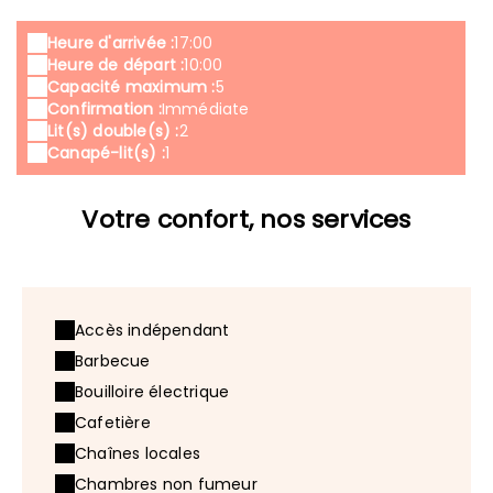
Heure d'arrivée :
17:00
Heure de départ :
10:00
Capacité maximum :
5
Confirmation :
Immédiate
Lit(s) double(s) :
2
Canapé-lit(s) :
1
Votre confort, nos services
Accès indépendant
Barbecue
Bouilloire électrique
Cafetière
Chaînes locales
Chambres non fumeur