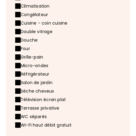
Climatisation
Congélateur
Cuisine - coin cuisine
Double vitrage
Douche
Four
Grille-pain
Micro-ondes
Réfrigérateur
Salon de jardin
Sèche cheveux
Télévision écran plat
Terrasse privative
WC séparés
Wi-Fi haut débit gratuit