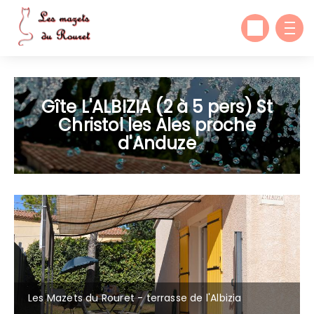
Gîte L'ALBIZIA (2 à 5 pers) St
Christol les Ales proche
d'Anduze
Les Mazets du Rouret - terrasse de l'Albizia