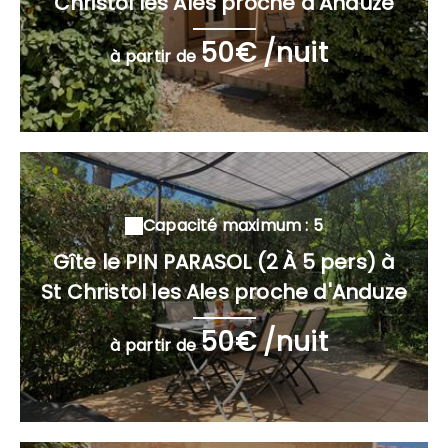
Christol les Alès proche d'Anduze
50€ /nuit
à partir de
Capacité maximum : 5
Gîte le PIN PARASOL (2 À 5 pers) à
St Christol les Ales proche d'Anduze
50€ /nuit
à partir de